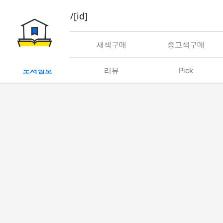
book/rent/[id]
대여
새책구매
중고책구매
도서정보
리뷰
Pick