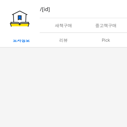
book/rent/[id]
대여
새책구매
중고책구매
도서정보
리뷰
Pick