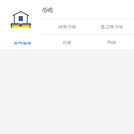
book/rent/[id]
대여
새책구매
중고책구매
도서정보
리뷰
Pick