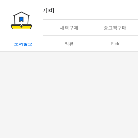
book/rent/[id]
대여
새책구매
중고책구매
도서정보
리뷰
Pick