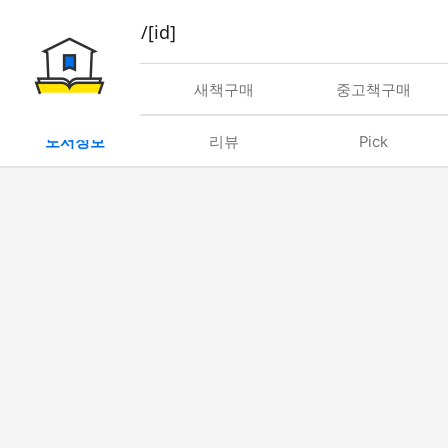
book/rent/[id]
대여
새책구매
중고책구매
도서정보
리뷰
Pick