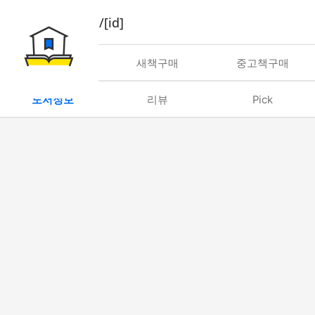
book/rent/[id]
대여
새책구매
중고책구매
도서정보
리뷰
Pick