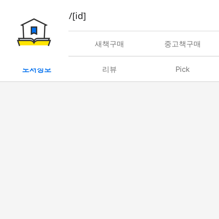
book/rent/[id]
대여
새책구매
중고책구매
도서정보
리뷰
Pick