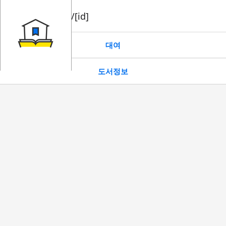
book/rent/[id]
대여
도서정보