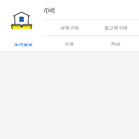
book/rent/[id]
대여
새책구매
중고책구매
도서정보
리뷰
Pick