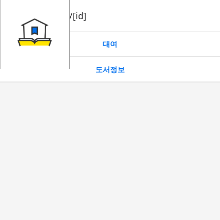
book/rent/[id]
대여
도서정보