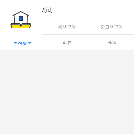
book/rent/[id]
대여
새책구매
중고책구매
도서정보
리뷰
Pick