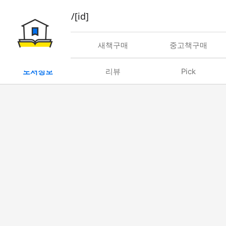
book/rent/[id]
대여
새책구매
중고책구매
도서정보
리뷰
Pick