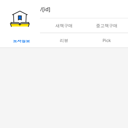
book/rent/[id]
대여
새책구매
중고책구매
도서정보
리뷰
Pick