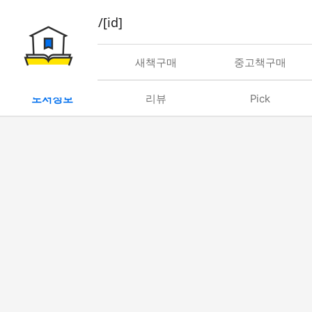
book/rent/[id]
대여
새책구매
중고책구매
도서정보
리뷰
Pick