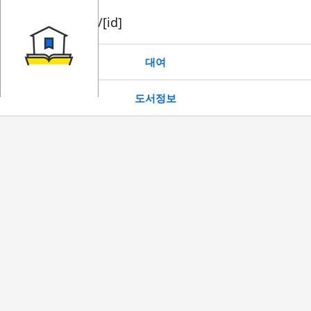
book/rent/[id]
대여
도서정보