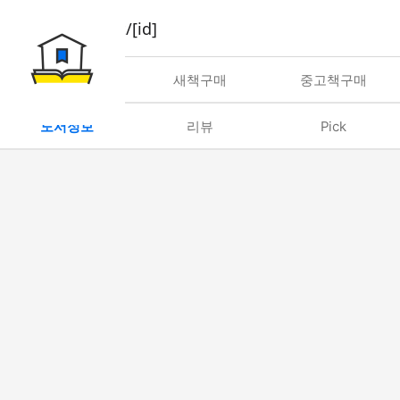
book/rent/[id]
대여
새책구매
중고책구매
도서정보
리뷰
Pick