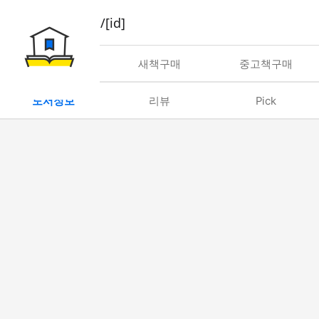
book/rent/[id]
대여
새책구매
중고책구매
도서정보
리뷰
Pick