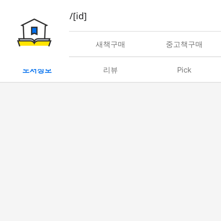
book/rent/[id]
대여
새책구매
중고책구매
도서정보
리뷰
Pick