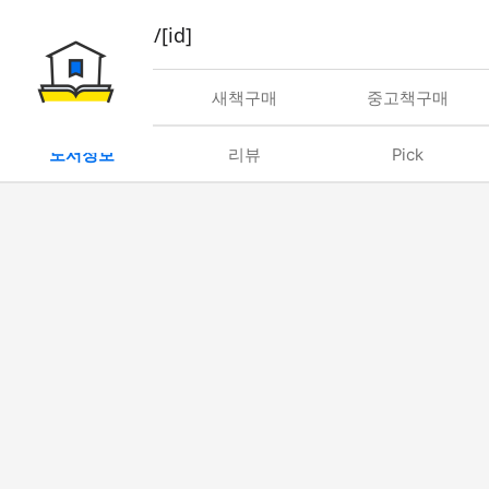
book/rent/[id]
대여
새책구매
중고책구매
도서정보
리뷰
Pick