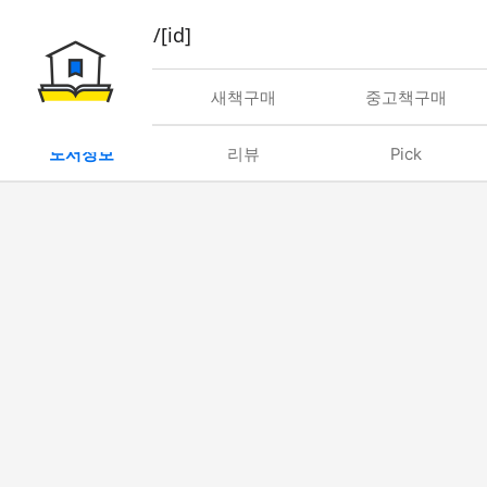
book/rent/[id]
대여
새책구매
중고책구매
도서정보
리뷰
Pick