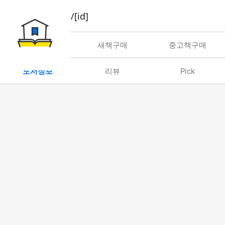
book/rent/[id]
대여
새책구매
중고책구매
도서정보
리뷰
Pick