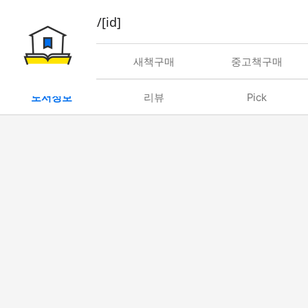
book/rent/[id]
대여
새책구매
중고책구매
도서정보
리뷰
Pick