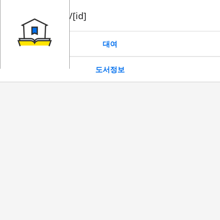
book/rent/[id]
대여
도서정보