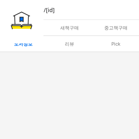
book/rent/[id]
대여
새책구매
중고책구매
도서정보
리뷰
Pick