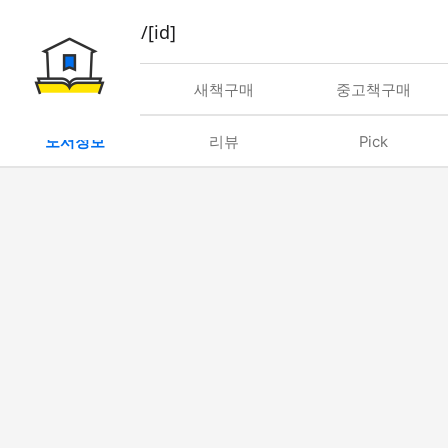
book/rent/[id]
대여
새책구매
중고책구매
도서정보
리뷰
Pick