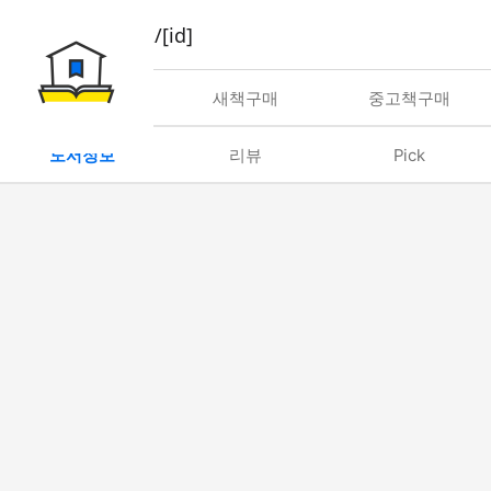
book/rent/[id]
대여
새책구매
중고책구매
도서정보
리뷰
Pick